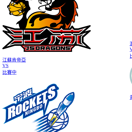
江蘇肯帝亞
VS
比賽中