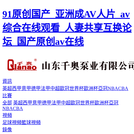
91原创国产_亚洲成AV人片_av
综合在线观看_人妻共享互换论
坛_国产原创av在线
資訊
英超
西甲
意甲
德甲
法甲
中超
歐冠
世界杯
歐洲杯
亞冠
NBA
CBA
比賽
全部
英超
西甲
意甲
德甲
法甲
中超
歐冠
世界杯
歐洲杯
亞冠
NBA
CBA
視頻
足球視頻
籃球視頻
錄像