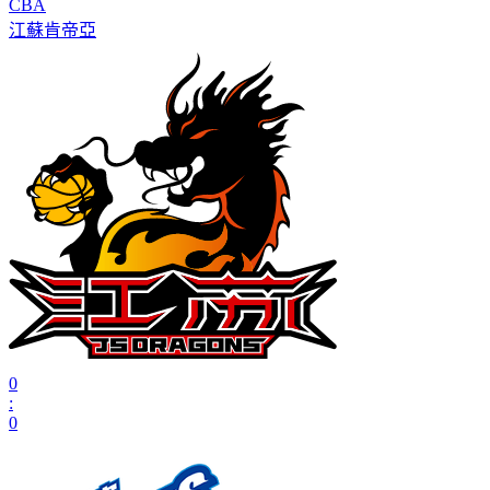
CBA
江蘇肯帝亞
0
:
0