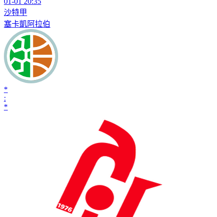
01-01 20:35
沙特甲
塞卡凱阿拉伯
*
:
*