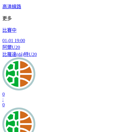
高清線路
更多
比賽中
01-01 19:00
阿爾U20
比羅達(dá)特U20
0
:
0