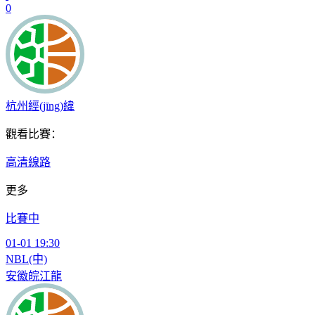
0
杭州經(jīng)緯
觀看比賽：
高清線路
更多
比賽中
01-01 19:30
NBL(中)
安徽皖江龍