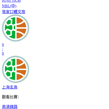
01-01 19:30
NBL(中)
張家口體文旅
0
:
0
上海玄鳥
觀看比賽：
高清線路