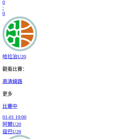
0
:
0
哈拉治U20
觀看比賽：
高清線路
更多
比賽中
01-01 19:00
阿爾U20
寇巴U20