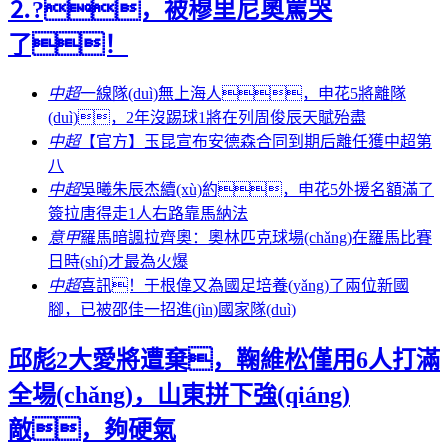
⒉?，被穆里尼奧罵哭
了！
中超
一線隊(duì)無上海人，申花5將離隊
(duì)，2年沒踢球1將在列周俊辰天賦殆盡
中超
【官方】玉昆宣布安德森合同到期后離任獲中超第
八
中超
吳曦朱辰杰續(xù)約，申花5外援名額滿了
簽拉唐得走1人右路靠馬納法
意甲
羅馬暗諷拉齊奧：奧林匹克球場(chǎng)在羅馬比賽
日時(shí)才最為火爆
中超
喜訊！于根偉又為國足培養(yǎng)了兩位新國
腳，已被邵佳一招進(jìn)國家隊(duì)
邱彪2大愛將遭棄，鞠維松僅用6人打滿
全場(chǎng)，山東拼下強(qiáng)
敵，夠硬氣