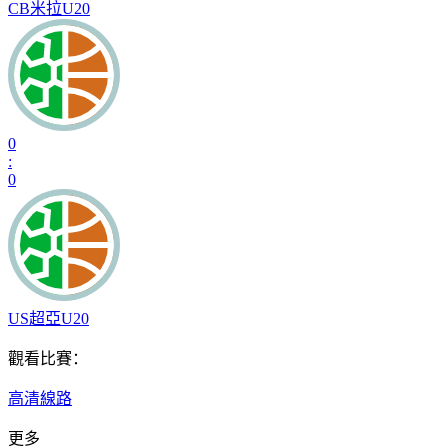
CB米拉U20
0
:
0
US超亞U20
觀看比賽：
高清線路
更多