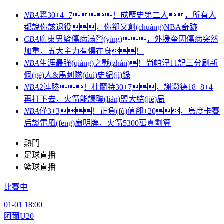
NBA
轟30+4+7！成歷史第二人，所有人
都說你該退役，你卻又創(chuàng)NBA奇跡
CBA
廣東男籃傷病滿營(yíng)，外援奎因傷病突然
加重，五大主力有傷在身！
NBA
生涯最強(qiáng)之戰(zhàn)！尚帕涅11記三分刷新
個(gè)人&馬刺隊(duì)史紀(jì)錄
NBA
2連勝！杜蘭特30+7，謝潑德18+8+4
再打下去，火箭能讓聯(lián)盟大結(jié)局
NBA
僅3+3！正負(fù)值卻+20，烏度卡賽
后談電風(fēng)扇明牌，火箭5300萬真劃算
熱門
足球直播
籃球直播
比賽中
01-01 18:00
阿爾U20