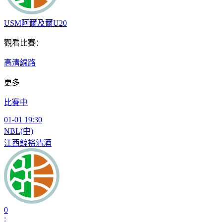
USM阿爾及爾U20
觀看比賽：
高清線路
更多
比賽中
01-01 19:30
NBL(中)
江西鯨裕清酒
0
: