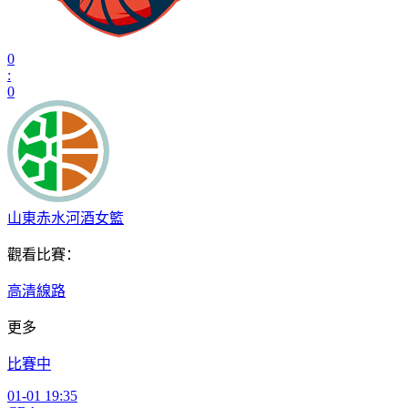
0
:
0
山東赤水河酒女籃
觀看比賽：
高清線路
更多
比賽中
01-01 19:35