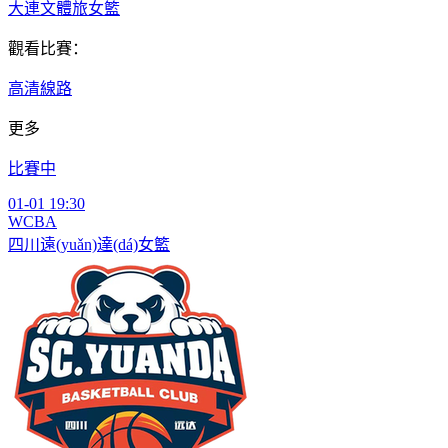
大連文體旅女籃
觀看比賽：
高清線路
更多
比賽中
01-01 19:30
WCBA
四川遠(yuǎn)達(dá)女籃