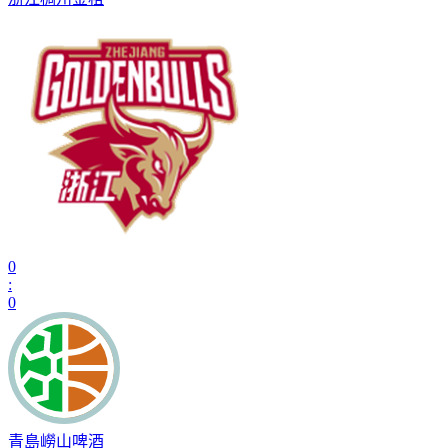
0
:
0
青島嶗山啤酒