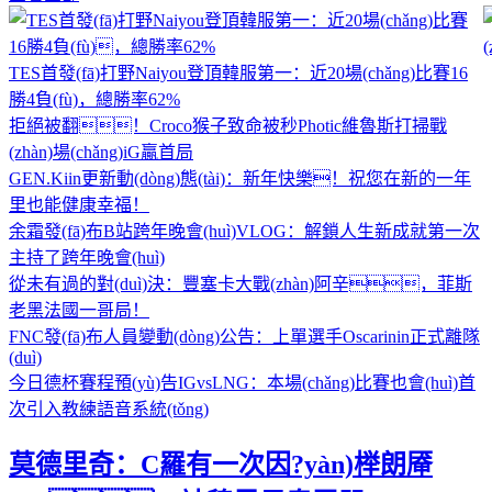
TES首發(fā)打野Naiyou登頂韓服第一：近20場(chǎng)比賽16
勝4負(fù)，總勝率62%
拒絕被翻！Croco猴子致命被秒Photic維魯斯打掃戰
(zhàn)場(chǎng)iG贏首局
GEN.Kiin更新動(dòng)態(tài)：新年快樂！祝您在新的一年
里也能健康幸福！
余霜發(fā)布B站跨年晚會(huì)VLOG：解鎖人生新成就第一次
主持了跨年晚會(huì)
從未有過的對(duì)決：豐塞卡大戰(zhàn)阿辛，菲斯
老黑法國一哥局！
FNC發(fā)布人員變動(dòng)公告：上單選手Oscarinin正式離隊
(duì)
今日德杯賽程預(yù)告IGvsLNG：本場(chǎng)比賽也會(huì)首
次引入教練語音系統(tǒng)
莫德里奇：C羅有一次因?yàn)榉朗厣