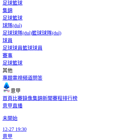
足球
籃球
集錦
足球
籃球
球隊(duì)
足球球隊(duì)
籃球球隊(duì)
球員
足球球員
籃球球員
賽事
足球
籃球
其他
專題
電視頻道
問答
意甲
首頁
比賽
錄像
集錦
新聞
賽程
排行榜
意甲直播
未開始
12-27 19:30
意甲