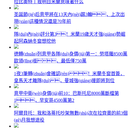
拉比奧特丨我明白米蘭意味著什么
圣誕節(jié)后意甲將在13天內(nèi)踢3輪，上次出
現(xiàn)這種情況還是70年前
隊(duì)內(nèi)評分第3！米蘭19歲天才強(qiáng)勢崛
起阿森納冬窗想挖他
德轉(zhuǎn)列意甲各隊(duì)身價(jià)第一：勞塔羅8500萬
歐領(lǐng)銜，最低僅750萬
1夜3筆轉(zhuǎn)會確認(rèn)！米蘭冬窗首簽，
皇馬天才離隊(duì)，曼城強(qiáng)援即將到位
意甲中衛(wèi)身價(jià)前10：巴斯托尼8000萬斷檔第
1，早安哥4500萬第2
阿爾貝托：我和洛蒂托吵架無數(shù)次在拉齊奧的前3個
(gè)月我想退役