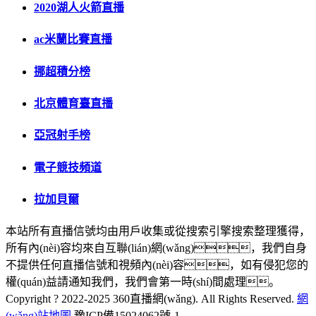
2020湖人火箭直播
ac米蘭比賽直播
挪超積分榜
北京體育臺直播
亞冠射手榜
電子競技頻道
拉加貝爾
本站所有直播信號均由用戶收集或從搜索引擎搜索整理獲得，
所有內(nèi)容均來自互聯(lián)網(wǎng)，我們自身
不提供任何直播信號和視頻內(nèi)容，如有侵犯您的
權(quán)益請通知我們，我們會第一時(shí)間處理。
Copyright ? 2022-2025 360直播網(wǎng). All Rights Reserved.
網
(wǎng)站地圖
豫ICP備15024062號-1