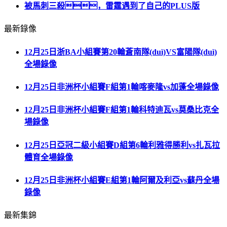
被馬刺三殺，雷霆遇到了自己的PLUS版
最新錄像
12月25日浙BA小組賽第20輪蒼南隊(duì)VS富陽隊(duì)
全場錄像
12月25日非洲杯小組賽F組第1輪喀麥隆vs加蓬全場錄像
12月25日非洲杯小組賽F組第1輪科特迪瓦vs莫桑比克全
場錄像
12月25日亞冠二級小組賽D組第6輪利雅得勝利vs扎瓦拉
體育全場錄像
12月25日非洲杯小組賽E組第1輪阿爾及利亞vs蘇丹全場
錄像
最新集錦