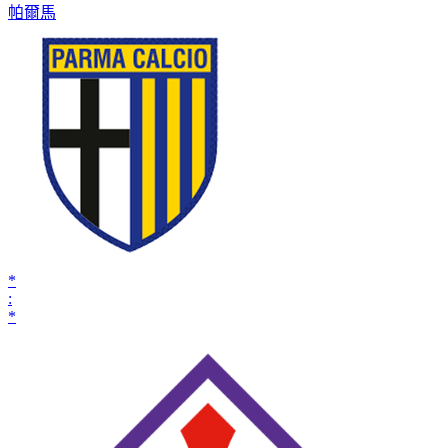
帕爾馬
*
:
*