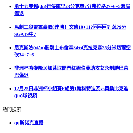
勇士力克獨(dú)行俠庫里23分克萊7分弗拉格27+6+5濃眉
傷退
馬刺三殺雷霆豪取8連勝！文班19+11?？怂?9分
SGA19中7
尼克斯險(xiǎn)勝騎士布倫森34+4克拉克森25分米切爾空
砍34+7+6
非洲杯喀麥隆10加蓬取開門紅姆伯莫助攻艾永制勝巴萊
巴傷退
12月25日非洲杯小組賽F組第1輪科特迪瓦vs莫桑比克進
(jìn)球視頻
熱門搜索
qq斯諾克直播