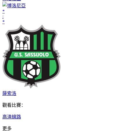
*
:
*
薩索洛
觀看比賽：
高清線路
更多