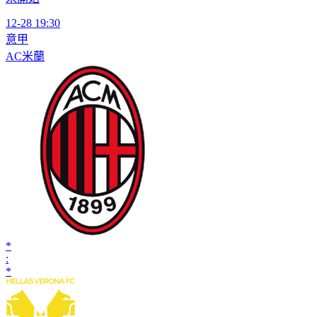
12-28 19:30
意甲
AC米蘭
*
:
*