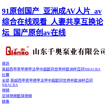
91原创国产_亚洲成AV人片_av
综合在线观看_人妻共享互换论
坛_国产原创av在线
資訊
英超
西甲
意甲
德甲
法甲
中超
歐冠
世界杯
歐洲杯
亞冠
NBA
CBA
比賽
全部
英超
西甲
意甲
德甲
法甲
中超
歐冠
世界杯
歐洲杯
亞冠
NBA
CBA
視頻
足球視頻
籃球視頻
錄像