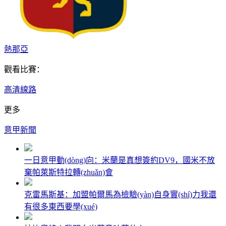
熱那亞
觀看比賽：
高清線路
更多
意甲新聞
一日意甲動(dòng)向：米蘭是真想簽約DV9，國米不放
棄帕萊斯特拉轉(zhuǎn)會
克雷馬斯基：加盟帕爾馬為檢驗(yàn)自身實(shí)力我還
有很多東西要學(xué)