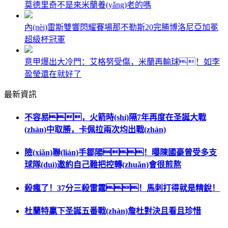
莫德里奇不是來米蘭養(yǎng)老的嗎
內(nèi)雷斯雙響閃耀賽場那不勒斯20完勝博洛尼亞加冕
超級杯冠軍
意甲爆出大冷門：艾格努受傷，米蘭再輸球！如李
盈瑩還在就好了
最新資訊
不容易，火箭時(shí)隔7年再度在圣誕大戰
(zhàn)中取勝，卡佩拉兩次均出戰(zhàn)
險(xiǎn)聯(lián)手鄒陽！曝陳國豪曾受多支
球隊(duì)邀約自己難把控轉(zhuǎn)會很煎熬
殺瘋了！37分三殺雷霆！馬刺打得就是精銳！
杜蘭特贏下圣誕五番戰(zhàn)詹杜對決且看且珍惜